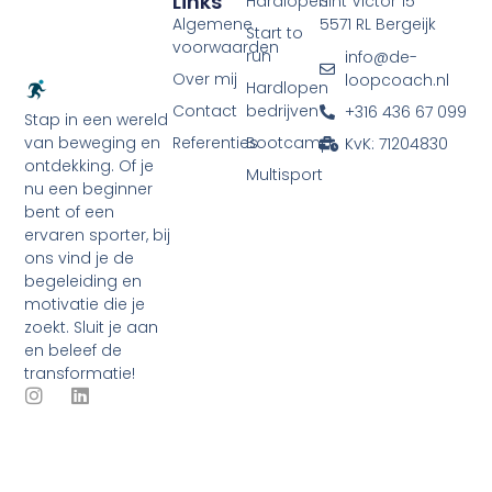
Links
Hardlopen
Sint Victor 15
Algemene
5571 RL Bergeijk
Start to
voorwaarden
run
info@de-
Over mij
loopcoach.nl
Hardlopen
Contact
bedrijven
+316 436 67 099
Stap in een wereld
Referenties
Bootcamp
van beweging en
KvK: 71204830
ontdekking. Of je
Multisport
nu een beginner
bent of een
ervaren sporter, bij
ons vind je de
begeleiding en
motivatie die je
zoekt. Sluit je aan
en beleef de
transformatie!
I
L
n
i
s
n
t
k
a
e