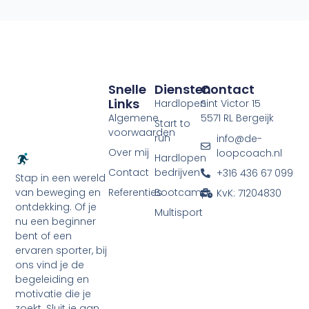
Snelle
Diensten
Contact
Links
Hardlopen
Sint Victor 15
Algemene
5571 RL Bergeijk
Start to
voorwaarden
run
info@de-
Over mij
loopcoach.nl
Hardlopen
Contact
bedrijven
+316 436 67 099
Stap in een wereld
Referenties
Bootcamp
van beweging en
KvK: 71204830
ontdekking. Of je
Multisport
nu een beginner
bent of een
ervaren sporter, bij
ons vind je de
begeleiding en
motivatie die je
zoekt. Sluit je aan