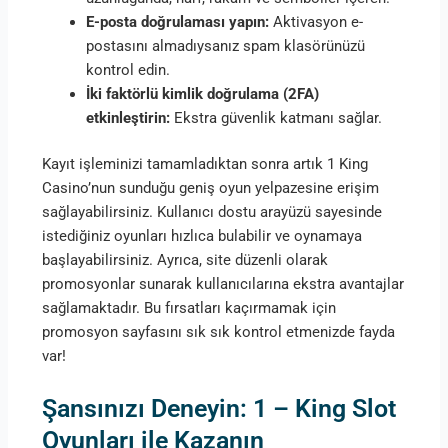
E-posta doğrulaması yapın:
Aktivasyon e-
postasını almadıysanız spam klasörünüzü
kontrol edin.
İki faktörlü kimlik doğrulama (2FA)
etkinleştirin:
Ekstra güvenlik katmanı sağlar.
Kayıt işleminizi tamamladıktan sonra artık 1 King
Casino’nun sunduğu geniş oyun yelpazesine erişim
sağlayabilirsiniz. Kullanıcı dostu arayüzü sayesinde
istediğiniz oyunları hızlıca bulabilir ve oynamaya
başlayabilirsiniz. Ayrıca, site düzenli olarak
promosyonlar sunarak kullanıcılarına ekstra avantajlar
sağlamaktadır. Bu fırsatları kaçırmamak için
promosyon sayfasını sık sık kontrol etmenizde fayda
var!
Şansınızı Deneyin: 1 – King Slot
Oyunları ile Kazanın