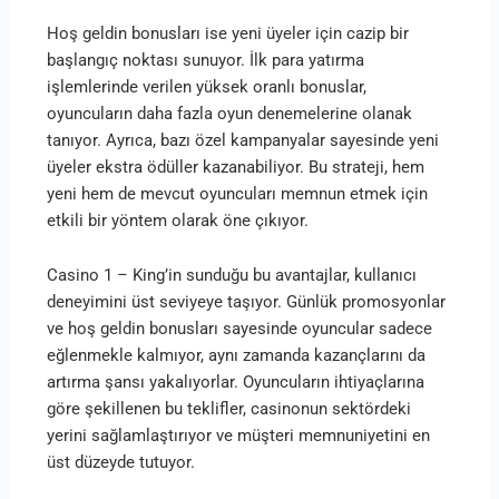
Hoş geldin bonusları ise yeni üyeler için cazip bir
başlangıç noktası sunuyor. İlk para yatırma
işlemlerinde verilen yüksek oranlı bonuslar,
oyuncuların daha fazla oyun denemelerine olanak
tanıyor. Ayrıca, bazı özel kampanyalar sayesinde yeni
üyeler ekstra ödüller kazanabiliyor. Bu strateji, hem
yeni hem de mevcut oyuncuları memnun etmek için
etkili bir yöntem olarak öne çıkıyor.
Casino 1 – King’in sunduğu bu avantajlar, kullanıcı
deneyimini üst seviyeye taşıyor. Günlük promosyonlar
ve hoş geldin bonusları sayesinde oyuncular sadece
eğlenmekle kalmıyor, aynı zamanda kazançlarını da
artırma şansı yakalıyorlar. Oyuncuların ihtiyaçlarına
göre şekillenen bu teklifler, casinonun sektördeki
yerini sağlamlaştırıyor ve müşteri memnuniyetini en
üst düzeyde tutuyor.