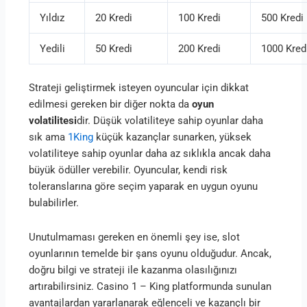
Yıldız
20 Kredi
100 Kredi
500 Kredi
Yedili
50 Kredi
200 Kredi
1000 Kred
Strateji geliştirmek isteyen oyuncular için dikkat
edilmesi gereken bir diğer nokta da
oyun
volatilitesi
dir. Düşük volatiliteye sahip oyunlar daha
sık ama
1King
küçük kazançlar sunarken, yüksek
volatiliteye sahip oyunlar daha az sıklıkla ancak daha
büyük ödüller verebilir. Oyuncular, kendi risk
toleranslarına göre seçim yaparak en uygun oyunu
bulabilirler.
Unutulmaması gereken en önemli şey ise, slot
oyunlarının temelde bir şans oyunu olduğudur. Ancak,
doğru bilgi ve strateji ile kazanma olasılığınızı
artırabilirsiniz. Casino 1 – King platformunda sunulan
avantajlardan yararlanarak eğlenceli ve kazançlı bir