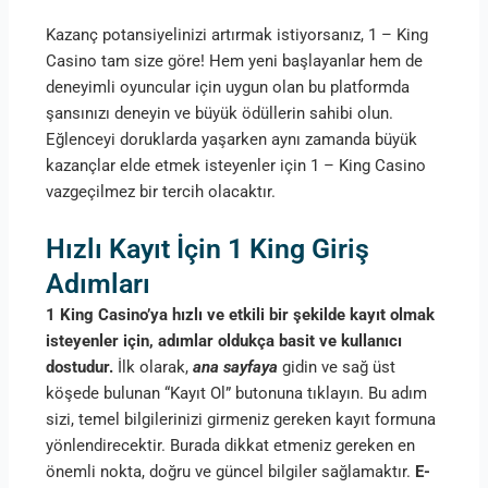
Kazanç potansiyelinizi artırmak istiyorsanız, 1 – King
Casino tam size göre! Hem yeni başlayanlar hem de
deneyimli oyuncular için uygun olan bu platformda
şansınızı deneyin ve büyük ödüllerin sahibi olun.
Eğlenceyi doruklarda yaşarken aynı zamanda büyük
kazançlar elde etmek isteyenler için 1 – King Casino
vazgeçilmez bir tercih olacaktır.
Hızlı Kayıt İçin 1 King Giriş
Adımları
1 King Casino’ya hızlı ve etkili bir şekilde kayıt olmak
isteyenler için, adımlar oldukça basit ve kullanıcı
dostudur.
İlk olarak,
ana sayfaya
gidin ve sağ üst
köşede bulunan “Kayıt Ol” butonuna tıklayın. Bu adım
sizi, temel bilgilerinizi girmeniz gereken kayıt formuna
yönlendirecektir. Burada dikkat etmeniz gereken en
önemli nokta, doğru ve güncel bilgiler sağlamaktır.
E-