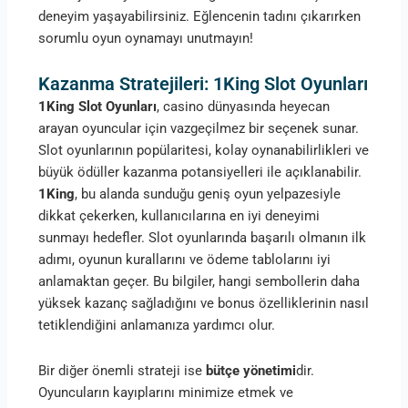
deneyim yaşayabilirsiniz. Eğlencenin tadını çıkarırken
sorumlu oyun oynamayı unutmayın!
Kazanma Stratejileri: 1King Slot Oyunları
1King Slot Oyunları
, casino dünyasında heyecan
arayan oyuncular için vazgeçilmez bir seçenek sunar.
Slot oyunlarının popülaritesi, kolay oynanabilirlikleri ve
büyük ödüller kazanma potansiyelleri ile açıklanabilir.
1King
, bu alanda sunduğu geniş oyun yelpazesiyle
dikkat çekerken, kullanıcılarına en iyi deneyimi
sunmayı hedefler. Slot oyunlarında başarılı olmanın ilk
adımı, oyunun kurallarını ve ödeme tablolarını iyi
anlamaktan geçer. Bu bilgiler, hangi sembollerin daha
yüksek kazanç sağladığını ve bonus özelliklerinin nasıl
tetiklendiğini anlamanıza yardımcı olur.
Bir diğer önemli strateji ise
bütçe yönetimi
dir.
Oyuncuların kayıplarını minimize etmek ve