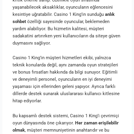
yaşanabilecek aksaklıklar, oyuncuların eğlencesini
kesintiye uğratabilir. Casino 1 King’in sunduğu
anlık
sohbet
özelliği sayesinde oyuncular, beklemeden
yardım alabiliyor. Bu hizmetin kalitesi, müşteri
sadakatini artırırken yeni kullanıcıların da siteye güven
duymasını sağlıyor.
Casino 1 King’in müşteri hizmetleri ekibi, yalnızca
teknik konularda değil, aynı zamanda oyun stratejileri
ve bonus fırsatları hakkında da bilgi sunuyor. Eğitimli
ve deneyimli personel, oyuncuların en iyi deneyimi
yaşaması için ellerinden geleni yapıyor. Ayrıca farklı
dillerde destek sunarak uluslararası kullanıcı kitlesine
hitap ediyorlar.
Bu kapsamlı destek sistemi, Casino 1 King’i çevrimiçi
oyun dünyasında öne çıkarıyor.
Her zaman erişilebilir
olmak
, müşteri memnuniyetinin anahtarıdır ve bu