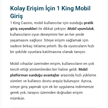
Kolay Erişim İçin 1 King Mobil
Giriş
1 King Casino, mobil kullanıcılar için sunduğu
pratik
giriş seçenekleri
ile dikkat çekiyor.
Mobil uyumluluk
,
kullanıcıların oyun deneyimini her an her yerde
yaşamasını sağlıyor. Siteye erişim sağlamak için
sadece birkaç tıklama yeterli. Bu da oyuncuların hızlı
bir şekilde oyunlara katılmasına olanak tanıyor.
Mobil cihazlar üzerinden erişim, kullanıcıların en çok
tercih ettiği yöntemlerden biri haline geldi.
Mobil
platformun sunduğu avantajlar
arasında hızlı yükleme
süreleri ve kullanıcı dostu arayüz bulunuyor. Ayrıca,
siteye giriş yapmak için ek bir uygulama indirmenize
gerek yok; tarayıcı üzerinden doğrudan erişim
mümkün.