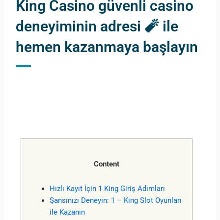
King Casino güvenli casino
deneyiminin adresi 🧨 ile
hemen kazanmaya başlayın
Content
Hızlı Kayıt İçin 1 King Giriş Adımları
Şansınızı Deneyin: 1 – King Slot Oyunları
ile Kazanın