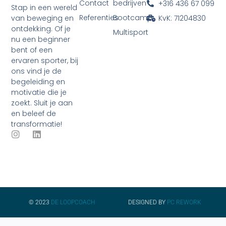
Contact
bedrijven
+316 436 67 099
Stap in een wereld
Referenties
Bootcamp
van beweging en
KvK: 71204830
ontdekking. Of je
Multisport
nu een beginner
bent of een
ervaren sporter, bij
ons vind je de
begeleiding en
motivatie die je
zoekt. Sluit je aan
en beleef de
transformatie!
I
L
n
i
s
n
t
k
a
e
g
d
r
i
a
n
© 2023
DE LOOPCOACH
DESIGNED BY
PC REWORK
m