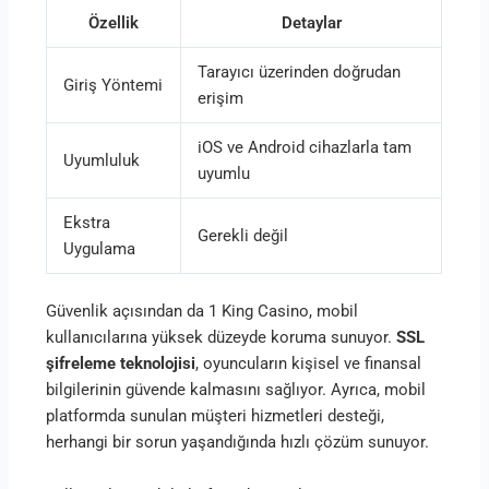
Özellik
Detaylar
Tarayıcı üzerinden doğrudan
Giriş Yöntemi
erişim
iOS ve Android cihazlarla tam
Uyumluluk
uyumlu
Ekstra
Gerekli değil
Uygulama
Güvenlik açısından da 1 King Casino, mobil
kullanıcılarına yüksek düzeyde koruma sunuyor.
SSL
şifreleme teknolojisi
, oyuncuların kişisel ve finansal
bilgilerinin güvende kalmasını sağlıyor. Ayrıca, mobil
platformda sunulan müşteri hizmetleri desteği,
herhangi bir sorun yaşandığında hızlı çözüm sunuyor.