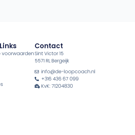
Links
Contact
 voorwaarden
Sint Victor 15
5571 RL Bergeijk
info@de-loopcoach.nl
+316 436 67 099
es
KvK: 71204830