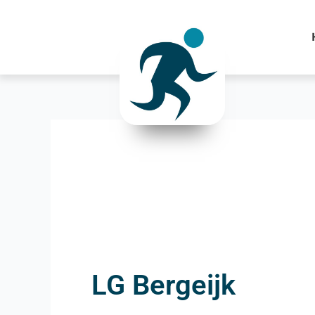
Ga
naar
de
inhoud
LG Bergeijk