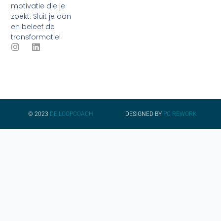
motivatie die je
zoekt. Sluit je aan
en beleef de
transformatie!
I
L
n
i
s
n
t
k
a
e
g
d
r
i
a
n
© 2023
DE LOOPCOACH
DESIGNED BY
PC REWORK
m