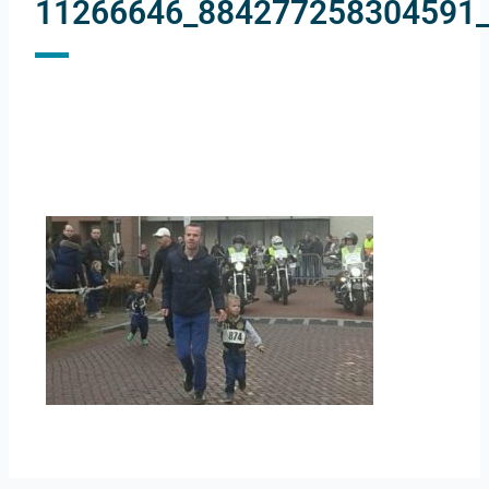
11266646_884277258304591