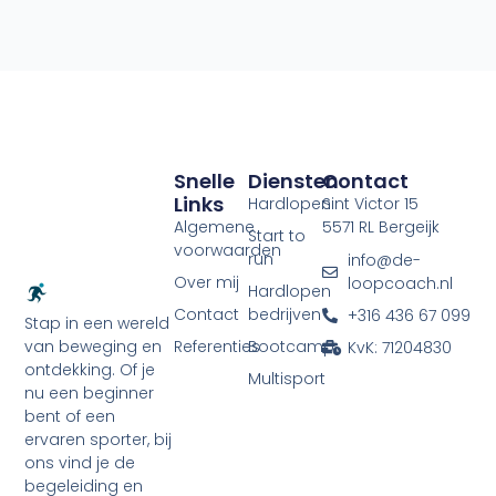
Snelle
Diensten
Contact
Links
Hardlopen
Sint Victor 15
Algemene
5571 RL Bergeijk
Start to
voorwaarden
run
info@de-
Over mij
loopcoach.nl
Hardlopen
Contact
bedrijven
+316 436 67 099
Stap in een wereld
Referenties
Bootcamp
van beweging en
KvK: 71204830
ontdekking. Of je
Multisport
nu een beginner
bent of een
ervaren sporter, bij
ons vind je de
begeleiding en