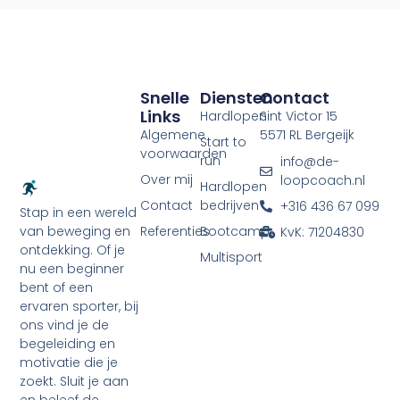
Snelle
Diensten
Contact
Links
Hardlopen
Sint Victor 15
Algemene
5571 RL Bergeijk
Start to
voorwaarden
run
info@de-
Over mij
loopcoach.nl
Hardlopen
Contact
bedrijven
+316 436 67 099
Stap in een wereld
Referenties
Bootcamp
van beweging en
KvK: 71204830
ontdekking. Of je
Multisport
nu een beginner
bent of een
ervaren sporter, bij
ons vind je de
begeleiding en
motivatie die je
zoekt. Sluit je aan