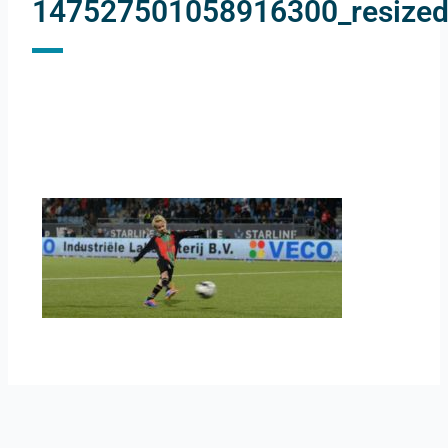
147527501058916300_resize